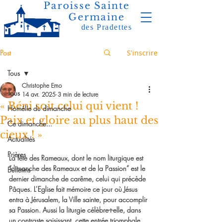
Paroisse Sainte
Germaine
des Pradettes
Post
S'inscrire
Tous
Christophe Emo
Tous
14 avr. 2025
3 min de lecture
« Béni soit celui qui vient !
Homélie du dimanche
Paix et gloire au plus haut des
Ce dimanche...
cieux ! »
Actualités
Prières
La fête des Rameaux, dont le nom liturgique est
“dimanche des Rameaux et de la Passion”
 est le 
Bulletins
dernier dimanche de carême, celui qui précède 
Pâques. L’Eglise fait mémoire ce jour où Jésus 
entra à Jérusalem, la Ville sainte, pour accomplir 
sa Passion. Aussi la liturgie célèbre-t-elle, dans 
un contraste saisissant, cette entrée triomphale 