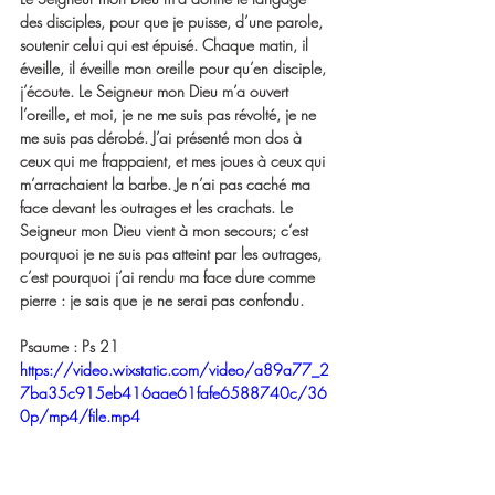
des disciples, pour que je puisse, d’une parole, 
soutenir celui qui est épuisé. Chaque matin, il 
éveille, il éveille mon oreille pour qu’en disciple, 
j’écoute. Le Seigneur mon Dieu m’a ouvert 
l’oreille, et moi, je ne me suis pas révolté, je ne 
me suis pas dérobé. J’ai présenté mon dos à 
ceux qui me frappaient, et mes joues à ceux qui 
m’arrachaient la barbe. Je n’ai pas caché ma 
face devant les outrages et les crachats. Le 
Seigneur mon Dieu vient à mon secours; c’est 
pourquoi je ne suis pas atteint par les outrages, 
c’est pourquoi j’ai rendu ma face dure comme 
pierre : je sais que je ne serai pas confondu.
Psaume : Ps 21
https://video.wixstatic.com/video/a89a77_2
7ba35c915eb416aae61fafe6588740c/36
0p/mp4/file.mp4