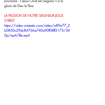
proclame : « Jésus Christ est Seigneur » à la 
gloire de Dieu le Père.
LA PASSION DE NOTRE SEIGNEUR JESUS 
CHRIST
https://video.wixstatic.com/video/a89a77_2
b0830c29dc84766a740a90f08ff3173/36
0p/mp4/file.mp4