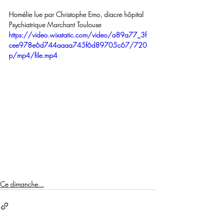
Homélie lue par Christophe Emo, diacre hôpital 
Psychiatrique Marchant Toulouse
https://video.wixstatic.com/video/a89a77_3f
cee978e6d744aaaa745f6d89705c67/720
p/mp4/file.mp4
Ce dimanche...