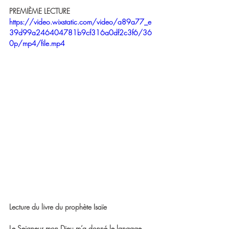
PREMIÈME LECTURE 
https://video.wixstatic.com/video/a89a77_e
39d99a246404781b9cf316a0df2c3f6/36
0p/mp4/file.mp4
Lecture du livre du prophète Isaïe
Le Seigneur mon Dieu m’a donné le langage 