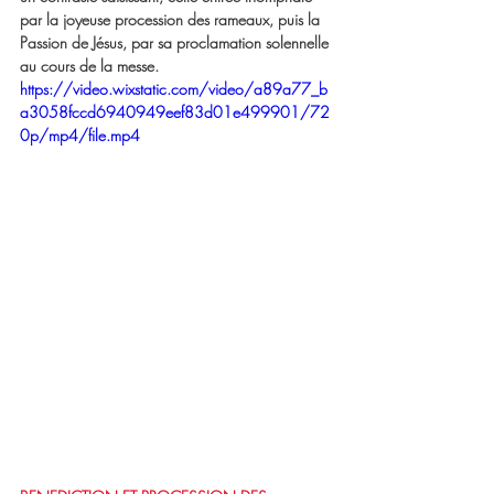
par la joyeuse procession des rameaux, puis la 
Passion de Jésus, par sa proclamation solennelle 
au cours de la messe. 
https://video.wixstatic.com/video/a89a77_b
a3058fccd6940949eef83d01e499901/72
0p/mp4/file.mp4