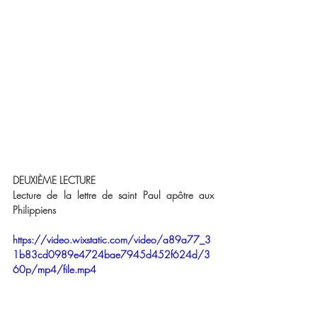
DEUXIÈME LECTURE 
Lecture de la lettre de saint Paul apôtre aux 
Philippiens 
https://video.wixstatic.com/video/a89a77_3
1b83cd0989e4724bae7945d452f624d/3
60p/mp4/file.mp4