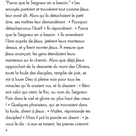
“Parce que le Seigneur en a besoin.” » Les 
envoyés partirent et trouvèrent tout comme Jésus 
leur avait dit. Alors qu’ils détachaient le petit 
âne, ses maîtres leur demandèrent : « Pourquoi 
détachez-vous l’âne? » Ils répondirent : « Parce 
que le Seigneur en a besoin. » Ils amenèrent 
l’âne auprès de Jésus, jetèrent leurs manteaux 
dessus, et y firent monter Jésus. À mesure que 
Jésus avançait, les gens étendaient leurs 
manteaux sur le chemin. Alors que déjà Jésus 
approchait de la descente du mont des Oliviers, 
toute la foule des disciples, remplie de joie, se 
mit à louer Dieu à pleine voix pour tous les 
miracles qu’ils avaient vus, et ils disaient : « Béni 
soit celui qui vient, le Roi, au nom du Seigneur. 
Paix dans le ciel et gloire au plus haut des cieux 
! » Quelques pharisiens, qui se trouvaient dans 
la foule, dirent à Jésus : « Maître, réprimande tes 
disciples! » Mais il prit la parole en disant : « Je 
vous le dis : si eux se taisent, les pierres crieront. 
» 