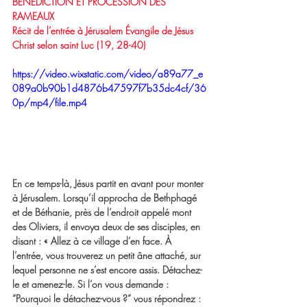
BENEDICTION ET PROCESSION DES 
RAMEAUX
Récit de l’entrée à Jérusalem Évangile de Jésus 
Christ selon saint Luc (19, 28-40)
https://video.wixstatic.com/video/a89a77_e
089a0b90b1d4876b47597f7b35dc4cf/36
0p/mp4/file.mp4
En ce temps-là, Jésus partit en avant pour monter 
à Jérusalem. Lorsqu’il approcha de Bethphagé 
et de Béthanie, près de l’endroit appelé mont 
des Oliviers, il envoya deux de ses disciples, en 
disant : « Allez à ce village d’en face. À 
l’entrée, vous trouverez un petit âne attaché, sur 
lequel personne ne s’est encore assis. Détachez-
le et amenez-le. Si l’on vous demande : 
“Pourquoi le détachez-vous ?” vous répondrez : 