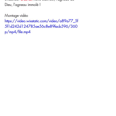
Dieu, l'agneau immolé !
Montage vidéo 
https://video.wixstatic.com/video/a89a77_5f
5f1d242d124785ae56c8e89facb596/360
p/mp4/file.mp4