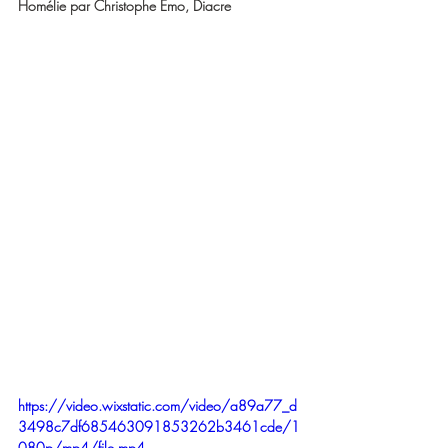
Homélie par Christophe Emo, Diacre 
https://video.wixstatic.com/video/a89a77_d
3498c7df685463091853262b3461cde/1
080p/mp4/file.mp4