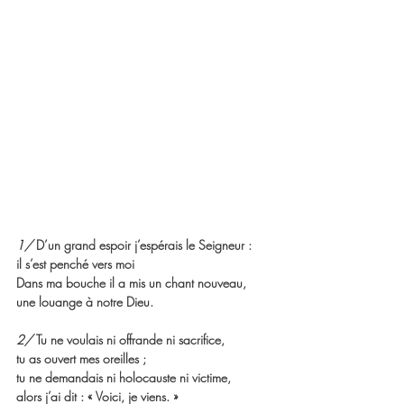
1/ 
D’un grand espoir j’espérais le Seigneur :
il s’est penché vers moi
Dans ma bouche il a mis un chant nouveau,
une louange à notre Dieu.
2/ 
Tu ne voulais ni offrande ni sacrifice,
tu as ouvert mes oreilles ;
tu ne demandais ni holocauste ni victime,
alors j’ai dit : « Voici, je viens. »