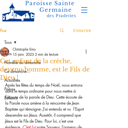
Paroisse Sainte
Germaine
des Pradettes
Post
S'inscrire
Tous
Christophe Emo
Tous
15 janv. 2023
2 min de lecture
Cet enfant de la crèche,
Homélie du dimanche
devenu homme, est le Fils de
Ce dimanche...
Dieu !
Actualités
Après les fêtes du temps de Noël, nous entrons 
Prières
dans le temps ordinaire pour nous mettre à 
l’écoute de la parole de Dieu. Cette écoute de 
Bulletins
la Parole nous amène à la rencontre de Jean 
Baptiste qui témoigne: J'ai entendu et vu  l’Esprit 
descendre sur Jésus. Aussitôt, il comprend que 
Jésus est le Fils de Dieu. Pour lui, c'est une 
évidence. 
C’est Lui
 notre Sauveur, l'agneau de 