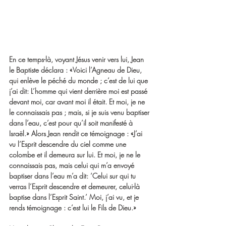
En ce temps-là, voyant Jésus venir vers lui, Jean 
le Baptiste déclara : «Voici l’Agneau de Dieu, 
qui enlève le péché du monde ; c’est de lui que 
j’ai dit: L’homme qui vient derrière moi est passé 
devant moi, car avant moi il était. Et moi, je ne 
le connaissais pas ; mais, si je suis venu baptiser 
dans l’eau, c’est pour qu’il soit manifesté à 
Israël.» Alors Jean rendit ce témoignage : «J’ai 
vu l’Esprit descendre du ciel comme une 
colombe et il demeura sur lui. Et moi, je ne le 
connaissais pas, mais celui qui m’a envoyé 
baptiser dans l’eau m’a dit: ‘Celui sur qui tu 
verras l’Esprit descendre et demeurer, celui-là 
baptise dans l’Esprit Saint.’ Moi, j’ai vu, et je 
rends témoignage : c’est lui le Fils de Dieu.»