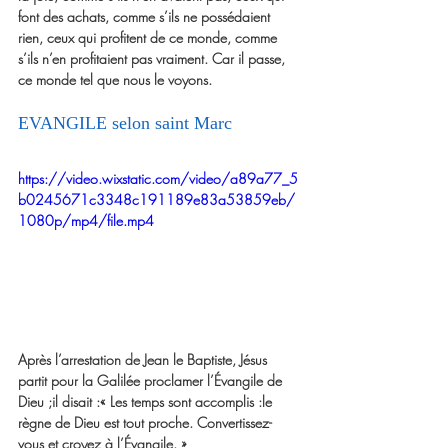
font des achats, comme s’ils ne possédaient 
rien, ceux qui profitent de ce monde, comme 
s’ils n’en profitaient pas vraiment. Car il passe, 
ce monde tel que nous le voyons.
EVANGILE selon saint Marc
https://video.wixstatic.com/video/a89a77_5
b0245671c3348c191189e83a53859eb/
1080p/mp4/file.mp4
Après l’arrestation de Jean le Baptiste, Jésus 
partit pour la Galilée proclamer l’Évangile de 
Dieu ;il disait :« Les temps sont accomplis :le 
règne de Dieu est tout proche. Convertissez-
vous et croyez à l’Évangile. »