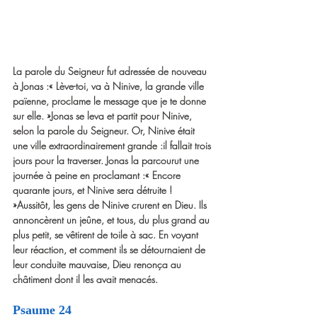
La parole du Seigneur fut adressée de nouveau 
à Jonas :« Lève-toi, va à Ninive, la grande ville 
païenne, proclame le message que je te donne 
sur elle. »Jonas se leva et partit pour Ninive, 
selon la parole du Seigneur. Or, Ninive était 
une ville extraordinairement grande :il fallait trois 
jours pour la traverser. Jonas la parcourut une 
journée à peine en proclamant :« Encore 
quarante jours, et Ninive sera détruite ! 
»Aussitôt, les gens de Ninive crurent en Dieu. Ils 
annoncèrent un jeûne, et tous, du plus grand au 
plus petit, se vêtirent de toile à sac. En voyant 
leur réaction, et comment ils se détournaient de 
leur conduite mauvaise, Dieu renonça au 
châtiment dont il les avait menacés.
Psaume 24