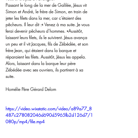
Passant le long de la mer de Galilée, Jésus vit 
Simon et André, le frère de Simon, en train de 
jeter les filets dans la mer, car c’étaient des 
pêcheurs. Il leur dit :« Venez à ma suite. Je vous 
ferai devenir pêcheurs d’hommes. »Aussitôt, 
laissant leurs filets, ils le suivirent. Jésus avança 
un peu et il vit Jacques, fils de Zébédée, et son 
frère Jean, qui étaient dans la barque et 
réparaient les filets. Aussitôt, Jésus les appela. 
Alors, laissant dans la barque leur père 
Zébédée avec ses ouvriers, ils partirent à sa 
suite.
Homélie Père Gérard Delom                              
https://video.wixstatic.com/video/a89a77_8
487c278082046d690d5965fb2d126d7/1
080p/mp4/file.mp4