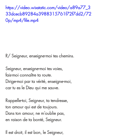
https://video.wixstatic.com/video/a89a77_3
33dcecb89284a3988315761f72f7dd2/72
0p/mp4/file.mp4
R/ Seigneur, enseigne-moi tes chemins.
Seigneur, enseigne-moi tes voies,
fais-moi connaître ta route.
Dirige-moi par ta vérité, enseigne-moi,
car tu es le Dieu qui me sauve.
Rappelle-toi, Seigneur, ta tendresse,
ton amour qui est de toujours.
Dans ton amour, ne m’oublie pas,
en raison de ta bonté, Seigneur.
Il est droit, il est bon, le Seigneur,