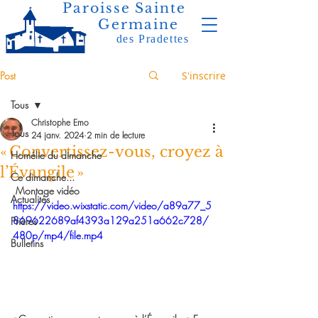
Paroisse Sainte
Germaine
des Pradettes
Post
S'inscrire
Tous
Christophe Emo
Tous
24 janv. 2024
2 min de lecture
« Convertissez-vous, croyez à
Homélie du dimanche
l’Évangile »
Ce dimanche...
Montage vidéo 
Actualités
https://video.wixstatic.com/video/a89a77_5
869622689af4393a129a251a662c728/
Prières
480p/mp4/file.mp4
Bulletins