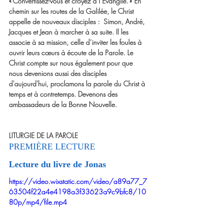
« Convertissez-vous et croyez à l’Évangile. » En 
chemin sur les routes de la Galilée, le Christ 
appelle de nouveaux disciples :  Simon, André, 
Jacques et Jean à marcher à sa suite. Il les 
associe à sa mission, celle d’inviter les foules à 
ouvrir leurs cœurs à écoute de la Parole. Le 
Christ compte sur nous également pour que 
nous devenions aussi des disciples 
d'aujourd'hui, proclamons la parole du Christ à 
temps et à contretemps. Devenons des 
ambassadeurs de la Bonne Nouvelle.
LITURGIE DE LA PAROLE
PREMIÈRE LECTURE  
Lecture du livre de Jonas
https://video.wixstatic.com/video/a89a77_7
63504f22a4e4198a3f33623a9c9bfc8/10
80p/mp4/file.mp4