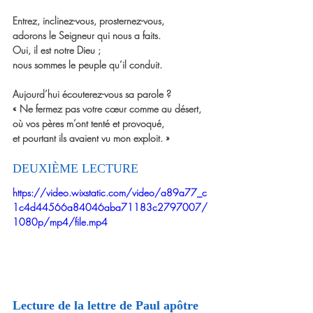
Entrez, inclinez-vous, prosternez-vous,
adorons le Seigneur qui nous a faits.
Oui, il est notre Dieu ;
nous sommes le peuple qu’il conduit.
Aujourd’hui écouterez-vous sa parole ?
« Ne fermez pas votre cœur comme au désert,
où vos pères m’ont tenté et provoqué,
et pourtant ils avaient vu mon exploit. »
DEUXIÈME LECTURE
https://video.wixstatic.com/video/a89a77_c
1c4d44566a84046aba71183c2797007/
1080p/mp4/file.mp4
Lecture de la lettre de Paul apôtre 