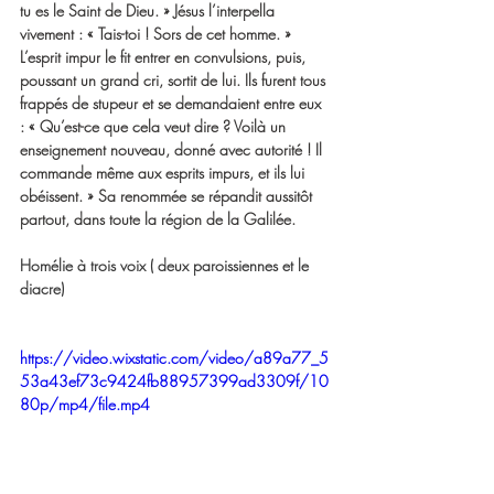
tu es le Saint de Dieu. » Jésus l’interpella 
vivement : « Tais-toi ! Sors de cet homme. » 
L’esprit impur le fit entrer en convulsions, puis, 
poussant un grand cri, sortit de lui. Ils furent tous 
frappés de stupeur et se demandaient entre eux 
: « Qu’est-ce que cela veut dire ? Voilà un 
enseignement nouveau, donné avec autorité ! Il 
commande même aux esprits impurs, et ils lui 
obéissent. » Sa renommée se répandit aussitôt 
partout, dans toute la région de la Galilée.
Homélie à trois voix ( deux paroissiennes et le 
diacre)                                                             
https://video.wixstatic.com/video/a89a77_5
53a43ef73c9424fb88957399ad3309f/10
80p/mp4/file.mp4