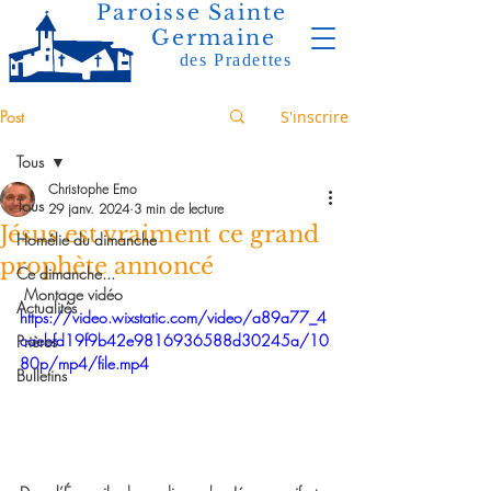
Paroisse Sainte
Germaine
des Pradettes
Post
S'inscrire
Tous
Christophe Emo
Tous
29 janv. 2024
3 min de lecture
Jésus est vraiment ce grand
Homélie du dimanche
prophète annoncé
Ce dimanche...
Montage vidéo 
Actualités
https://video.wixstatic.com/video/a89a77_4
caebfd19f9b42e9816936588d30245a/10
Prières
80p/mp4/file.mp4
Bulletins