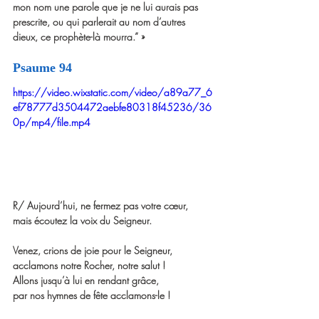
mon nom une parole que je ne lui aurais pas 
prescrite, ou qui parlerait au nom d’autres 
dieux, ce prophète-là mourra.” »
Psaume 94
https://video.wixstatic.com/video/a89a77_6
ef78777d3504472aebfe80318f45236/36
0p/mp4/file.mp4
R/ Aujourd’hui, ne fermez pas votre cœur,
mais écoutez la voix du Seigneur.
Venez, crions de joie pour le Seigneur,
acclamons notre Rocher, notre salut !
Allons jusqu’à lui en rendant grâce,
par nos hymnes de fête acclamons-le !