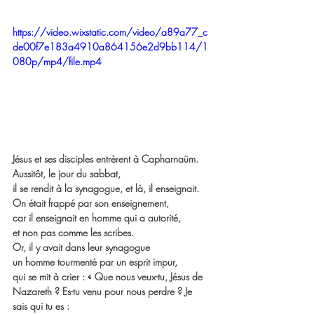
https://video.wixstatic.com/video/a89a77_c
de00f7e183a4910a864156e2d9bb114/1
080p/mp4/file.mp4
Jésus et ses disciples entrèrent à Capharnaüm.
Aussitôt, le jour du sabbat,
il se rendit à la synagogue, et là, il enseignait.
On était frappé par son enseignement,
car il enseignait en homme qui a autorité,
et non pas comme les scribes.
Or, il y avait dans leur synagogue
un homme tourmenté par un esprit impur,
qui se mit à crier : « Que nous veux-tu, Jésus de 
Nazareth ? Es-tu venu pour nous perdre ? Je 
sais qui tu es :