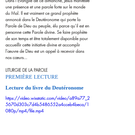
Dans l’Évangile de ce dimanche, Jésus manifeste 
une présence et une parole forte sur le monde 
du Mal. Il est vraiment ce grand prophète 
annoncé dans le Deutéronome qui porte la 
Parole de Dieu au peuple, élu parce qu’il est en 
personne cette Parole divine. Se faire prophète 
de son temps et être totalement disponible pour 
accueillir cette initiative divine et accomplir 
l’œuvre de Dieu est un appel à recevoir dans 
nos cœurs...
LITURGIE DE LA PAROLE
PREMIÈRE LECTURE  
Lecture du livre du Deutéronome
https://video.wixstatic.com/video/a89a77_2
5670d303c7d4b5486552a4cceb4beca/1
080p/mp4/file.mp4