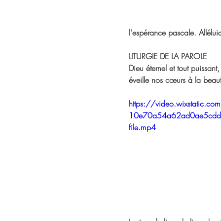
l'espérance pascale. Allélui
LITURGIE DE LA PAROLE
Dieu éternel et tout puissant,
éveille nos cœurs à la be
https://video.wixstatic.
10e70a54a62ad0ae5cd
file.mp4