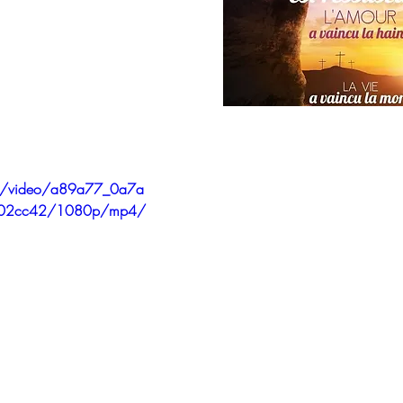
com/video/a89a77_0a7a
c702cc42/1080p/mp4/