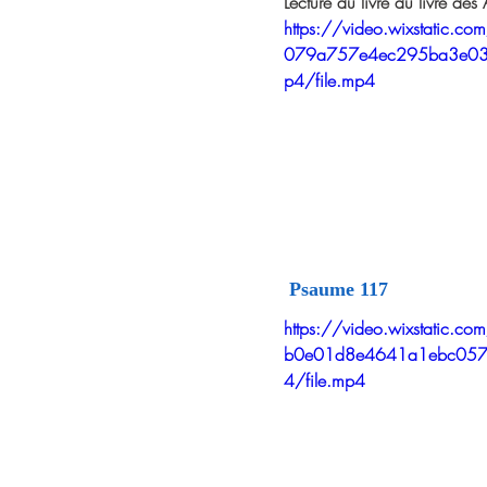
Lecture du livre du livre des
https://video.wixstatic.
079a757e4ec295ba3e0
p4/file.mp4
 Psaume 117 
https://video.wixstatic.
b0e01d8e4641a1ebc05
4/file.mp4