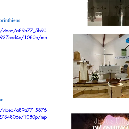
orinthiens
com/video/a89a77_5b90
0927cdd4c/1080p/mp
an
com/video/a89a77_5876
52734806e/1080p/mp