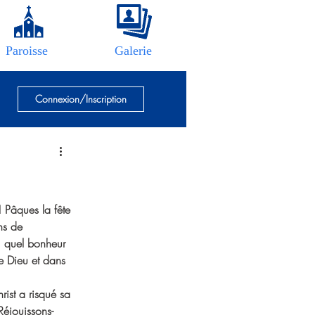
Paroisse
Galerie
Connexion/Inscription
! Pâques la fête 
ns de 
é, quel bonheur 
e Dieu et dans 
hrist a risqué sa 
Réjouissons-