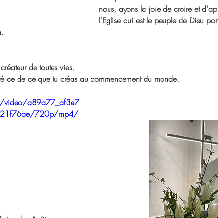
nous, ayons la joie de croire et d'ap
l'Eglise qui est le peuple de Dieu por
a.
 créateur de toutes vies,
auté ce de ce que tu créas au commencement du monde.
com/video/a89a77_af3e7
d21f76ae/720p/mp4/