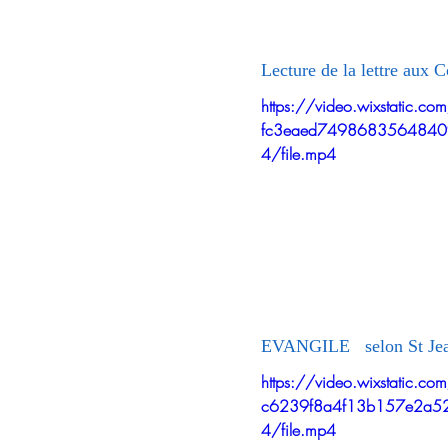
Lecture de la lettre aux C
https://video.wixstatic.
fc3eaed749868356484
4/file.mp4
EVANGILE   selon St Je
https://video.wixstatic.
c6239f8a4f13b157e2a
4/file.mp4