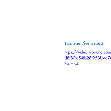
Homélie Père Gérard
https://video.wixstatic.
d8f80fc54fb28f953fd4
file.mp4