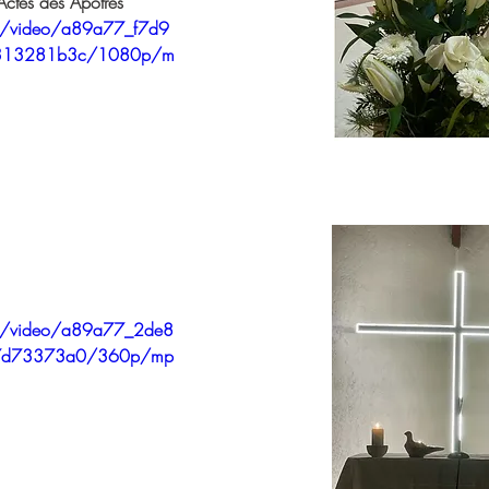
 Actes des Apôtres
com/video/a89a77_f7d9
313281b3c/1080p/m
com/video/a89a77_2de8
7d73373a0/360p/mp