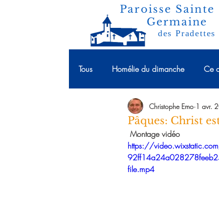
Paroisse Sainte
Germaine
des Pradettes
Tous
Homélie du dimanche
Ce d
Christophe Emo
1 avr. 
Pâques: Christ e
Montage vidéo 
https://video.wixstatic.
92ff14a24a028278feeb
file.mp4