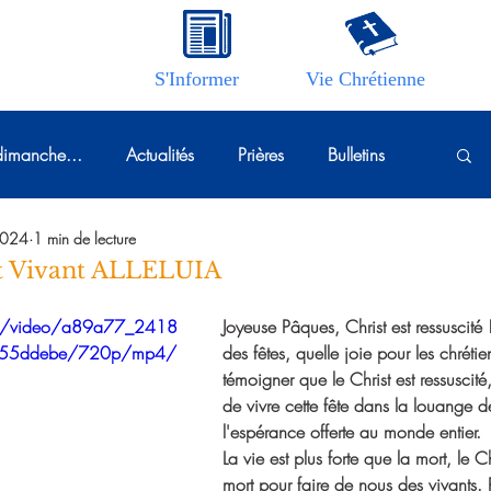
S'Informer
Vie Chrétienne
imanche...
Actualités
Prières
Bulletins
2024
1 min de lecture
st Vivant ALLELUIA
com/video/a89a77_2418
Joyeuse Pâques, Christ est ressuscité 
255ddebe/720p/mp4/
des fêtes, quelle joie pour les chrétie
témoigner que le Christ est ressuscit
de vivre cette fête dans la louange d
l'espérance offerte au monde entier.
La vie est plus forte que la mort, le C
mort pour faire de nous des vivants. 