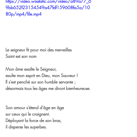
https://video.wixstatic.com/video/a89a77_6
9bb652f23154549a47fdf159608fa5a/10
80p/mp4/file.mp4
Le seigneur fit pour moi des merveilles
Saint est son nom
Mon âme exalte le Seigneur,
exulte mon esprit en Dieu, mon Sauveur !
Il s’est penché sur son humble servante ;
désormais tous les âges me diront bienheureuse.
Son amour s’étend d’âge en âge
sur ceux qui le craignent.
Déployant la force de son bras,
il disperse les superbes.