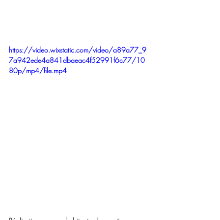
https://video.wixstatic.com/video/a89a77_9
7a942ede4a841dbaeac4f52991f6c77/10
80p/mp4/file.mp4