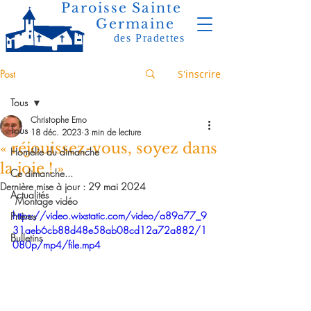
Paroisse Sainte
Germaine
des Pradettes
Post
S'inscrire
Tous
Christophe Emo
Tous
18 déc. 2023
3 min de lecture
« réjouissez-vous, soyez dans
Homélie du dimanche
la joie ! »
Ce dimanche...
Dernière mise à jour :
29 mai 2024
Actualités
Montage vidéo 
https://video.wixstatic.com/video/a89a77_9
Prières
31aeb6cb88d48e58ab08cd12a72a882/1
Bulletins
080p/mp4/file.mp4