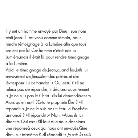
Il y eut un homme envoyé par Dieu ; son nom 
etait Jean. Il  est venu comme témoin, pour 
rendre témoignage à la Lumière,afin que tous 
croient par lui.Cet homme n’était pas la 
Lumière,mais il était là pour rendre témoignage 
à la Lumière.
Voici le témoignage de Jean,quand les Juifs lui 
envoyèrent de Jérusalemdes prêtres et des 
lévitespour lui demander :« Qui es-tu ? »Il ne 
refusa pas de répondre, il déclara ouvertement 
:« Je ne suis pas le Christ. »Ils lui demandèrent :« 
Alors qu’en est-il ?Es-tu le prophète Élie ? »Il 
répondit :« Je ne le suis pas.– Es-tu le Prophète 
annoncé ? »Il répondit :« Non. »Alors ils lui 
dirent :« Qui es-tu ?Il faut que nous donnions 
une réponseà ceux qui nous ont envoyés.Que 
dis-tu sur toi-même ? »Il répondit :« 
Je suis la voix 