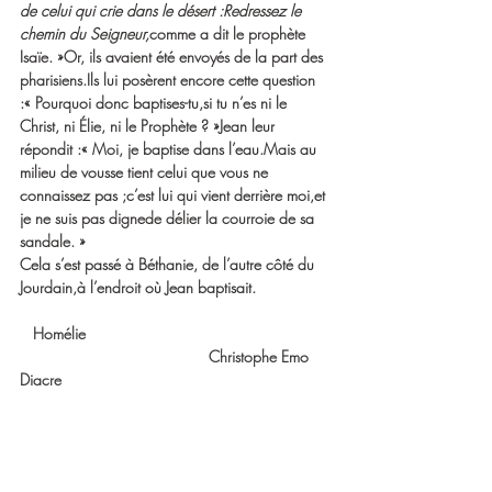
de celui qui crie dans le désert :Redressez le 
chemin du Seigneur,
comme a dit le prophète 
Isaïe. »Or, ils avaient été envoyés de la part des 
pharisiens.Ils lui posèrent encore cette question 
:« Pourquoi donc baptises-tu,si tu n’es ni le 
Christ, ni Élie, ni le Prophète ? »Jean leur 
répondit :« Moi, je baptise dans l’eau.Mais au 
milieu de vousse tient celui que vous ne 
connaissez pas ;c’est lui qui vient derrière moi,et 
je ne suis pas dignede délier la courroie de sa 
sandale. »
Cela s’est passé à Béthanie, de l’autre côté du 
Jourdain,à l’endroit où Jean baptisait.
   Homélie                                                        
                                           Christophe Emo 
Diacre 