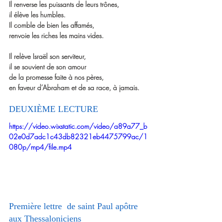
Il renverse les puissants de leurs trônes,
il élève les humbles.
Il comble de bien les affamés,
renvoie les riches les mains vides.
Il relève Israël son serviteur,
il se souvient de son amour
de la promesse faite à nos pères,
en faveur d’Abraham et de sa race, à jamais.
DEUXIÈME LECTURE
https://video.wixstatic.com/video/a89a77_b
02e0d7adc1c43db82321eb4475799ac/1
080p/mp4/file.mp4
Première lettre  de saint Paul apôtre 
aux Thessaloniciens