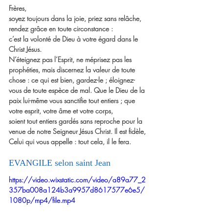
Frères,
soyez toujours dans la joie, priez sans relâche,
rendez grâce en toute circonstance :
c’est la volonté de Dieu à votre égard dans le 
Christ Jésus.
N’éteignez pas l’Esprit, ne méprisez pas les 
prophéties, mais discernez la valeur de toute 
chose : ce qui est bien, gardez-le ; éloignez-
vous de toute espèce de mal. Que le Dieu de la 
paix lui-même vous sanctifie tout entiers ; que 
votre esprit, votre âme et votre corps,
soient tout entiers gardés sans reproche pour la 
venue de notre Seigneur Jésus Christ. Il est fidèle, 
Celui qui vous appelle : tout cela, il le fera.
EVANGILE selon saint Jean 
https://video.wixstatic.com/video/a89a77_2
357ba008a124b3a9957d8617577e6e5/
1080p/mp4/file.mp4