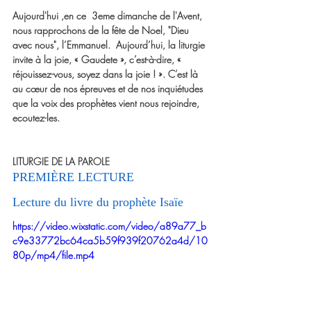
Aujourd'hui ,en ce  3eme dimanche de l'Avent, 
nous rapprochons de la fête de Noel, "Dieu 
avec nous", l’Emmanuel.  Aujourd’hui, la liturgie 
invite à la joie, « Gaudete », c’est-à-dire, « 
réjouissez-vous, soyez dans la joie ! ». C’est là 
au cœur de nos épreuves et de nos inquiétudes 
que la voix des prophètes vient nous rejoindre, 
ecoutez-les.
LITURGIE DE LA PAROLE
PREMIÈRE LECTURE  
Lecture du livre du prophète Isaïe
https://video.wixstatic.com/video/a89a77_b
c9e33772bc64ca5b59f939f20762a4d/10
80p/mp4/file.mp4