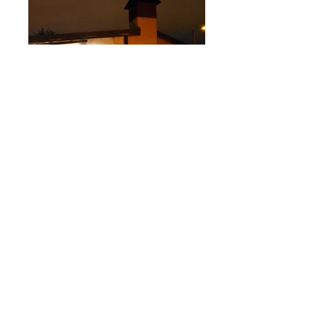
Pâques
Été