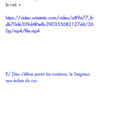
le ciel. »
https://video.wixstatic.com/video/a89a77_fc
db70db509d4f6e8c390355682127d4/36
0p/mp4/file.mp4
R/ Dieu s’élève parmi les ovations, le Seigneur, 
aux éclats du cor.