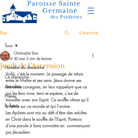
Paroisse Sainte
Germaine
des Pradettes
Post
S'inscrire
Tous
Christophe Emo
Tous
30 mai
3 min de lecture
Jeudi de l’Ascension
Homélie du dimanche
Voilà, c'est le moment. Le passage de relais 
Ce dimanche...
entre le Maître et ses amis. Jésus donne ses 
Actualités
dernières consignes, en leur rappelant que ce 
qui les fera vivre, tenir et espérer, c'est de 
Prières
travailler avec son Esprit. Ce souffle ultime qu'il 
Bulletins
a rendu sur ce monde et qui l'anime.
Les Apôtres sont mis au défi d'être des adultes 
en Christ dans le souffle de l'Esprit. Porteurs 
d'une parole à faire connaitre en  commençant 
par Jérusalem.  