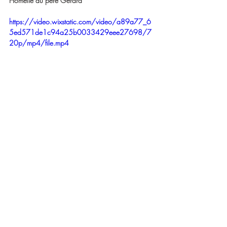
Homélie du père Gérard
https://video.wixstatic.com/video/a89a77_6
5ed571de1c94a25b0033429eee27698/7
20p/mp4/file.mp4