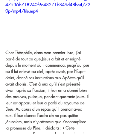
47536b718240f9a48271b849d48be4/72
0p/mp4/file.mp4
Cher Théophile, dans mon premier livre, j’ai 
parlé de tout ce que Jésus a fait et enseigné 
depuis le moment où il commença, jusqu’au jour 
où il fut enlevé au ciel, après avoir, par l’Esprit 
Saint, donné ses instructions aux Apôtres qu’il 
avait choisis. C’est à eux qu’il s’est présenté 
vivant après sa Passion; il leur en a donné bien 
des preuves, puisque, pendant quarante jours, il 
leur est apparu et leur a parlé du royaume de 
Dieu. Au cours d’un repas qu’il prenait avec 
eux, il leur donna l’ordre de ne pas quitter 
Jérusalem, mais d’y attendre que s’accomplisse 
la promesse du Père. Il déclara : « Cette 