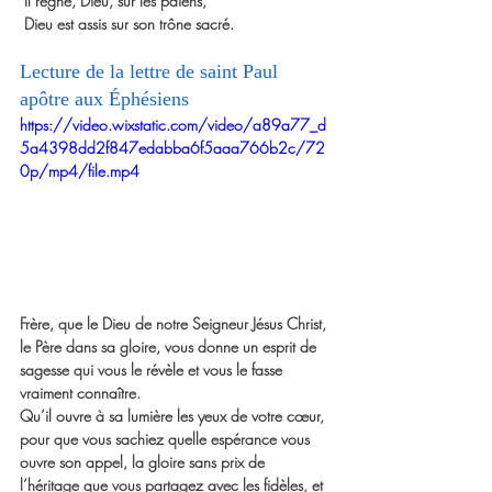
 Il règne, Dieu, sur les païens,
 Dieu est assis sur son trône sacré.
Lecture de la lettre de saint Paul 
apôtre aux Éphésiens
https://video.wixstatic.com/video/a89a77_d
5a4398dd2f847edabba6f5aaa766b2c/72
0p/mp4/file.mp4
Frère, que le Dieu de notre Seigneur Jésus Christ,
le Père dans sa gloire, vous donne un esprit de 
sagesse qui vous le révèle et vous le fasse 
vraiment connaître.
Qu’il ouvre à sa lumière les yeux de votre cœur,
pour que vous sachiez quelle espérance vous 
ouvre son appel, la gloire sans prix de 
l’héritage que vous partagez avec les fidèles, et 