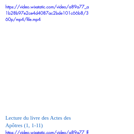
https://video.wixstatic.com/video/a89a77_a
1b28b97e2ce4d4087ac2bde101c66b8/3
60p/mp4/file.mp4
Lecture du livre des Actes des 
Apôtres (1, 1-11)
https://video.wixstatic.com/video/a89a77_ff