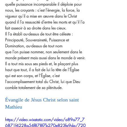
quelle puissance incomparable il déploie pour 
nous, les croyants : c’est l’énergie, la force, la 
vigueur qu’il a mise en œuvre dans le Christ 
quand il l’a ressuscité d’entre les morts et qu’il l’a 
fait asseoir à sa droite dans les cieux.
Il l’a établi au-dessus de tout être céleste :
Principauté, Souveraineté, Puissance et 
Domination, au-dessus de tout nom
que l’on puisse nommer, non seulement dans le 
monde présent mais aussi dans le monde à venir.
Il a tout mis sous ses pieds et, le plaçant plus 
haut que tout, il a fait de lui la tête de l’Église
qui est son corps, et l’Église, c’est 
l’accomplissement total du Christ, lui que Dieu 
comble totalement de sa plénitude.
Évangile de Jésus Christ selon saint 
Mathieu
https://video.wixstatic.com/video/a89a77_7
6871f4228a54f878f7b270e823fa9da/720