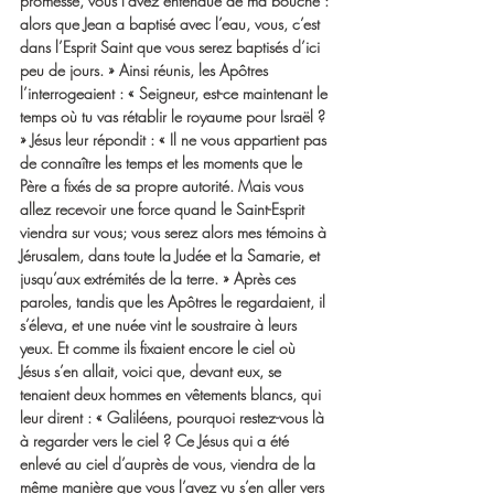
promesse, vous l’avez entendue de ma bouche : 
alors que Jean a baptisé avec l’eau, vous, c’est 
dans l’Esprit Saint que vous serez baptisés d’ici 
peu de jours. » Ainsi réunis, les Apôtres 
l’interrogeaient : « Seigneur, est-ce maintenant le 
temps où tu vas rétablir le royaume pour Israël ? 
» Jésus leur répondit : « Il ne vous appartient pas 
de connaître les temps et les moments que le 
Père a fixés de sa propre autorité. Mais vous 
allez recevoir une force quand le Saint-Esprit 
viendra sur vous; vous serez alors mes témoins à 
Jérusalem, dans toute la Judée et la Samarie, et 
jusqu’aux extrémités de la terre. » Après ces 
paroles, tandis que les Apôtres le regardaient, il 
s’éleva, et une nuée vint le soustraire à leurs 
yeux. Et comme ils fixaient encore le ciel où 
Jésus s’en allait, voici que, devant eux, se 
tenaient deux hommes en vêtements blancs, qui 
leur dirent : « Galiléens, pourquoi restez-vous là 
à regarder vers le ciel ? Ce Jésus qui a été 
enlevé au ciel d’auprès de vous, viendra de la 
même manière que vous l’avez vu s’en aller vers 