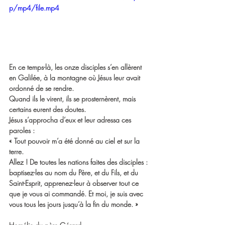
p/mp4/file.mp4
En ce temps-là, les onze disciples s’en allèrent 
en Galilée, à la montagne où Jésus leur avait 
ordonné de se rendre.
Quand ils le virent, ils se prosternèrent, mais 
certains eurent des doutes.
Jésus s’approcha d’eux et leur adressa ces 
paroles :
« Tout pouvoir m’a été donné au ciel et sur la 
terre.
Allez ! De toutes les nations faites des disciples :
baptisez-les au nom du Père, et du Fils, et du 
Saint-Esprit, apprenez-leur à observer tout ce 
que je vous ai commandé. Et moi, je suis avec 
vous tous les jours jusqu’à la fin du monde. »