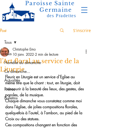
Paroisse Sainte
Germaine
des Pradettes
Post
S'inscrire
Tous
Christophe Emo
Tous
10 janv. 2022
2 min de lecture
l’Art floral au service de la
Homélie du dimanche
Liturgie
Ce dimanche...
Fleurir en Liturgie est un service d’Eglise au 
Actualités
même titre que le chant : tout, en liturgie, doit 
concourir à la beauté des lieux, des gestes, des 
Prières
paroles, de la musique. 
Bulletins
Chaque dimanche vous constatez comme moi 
dans l'église, de jolies compositions florales, 
quelquefois à l’autel, à l’ambon, au pied de la 
Croix ou des statues.
Ces compositions changent en fonction des 