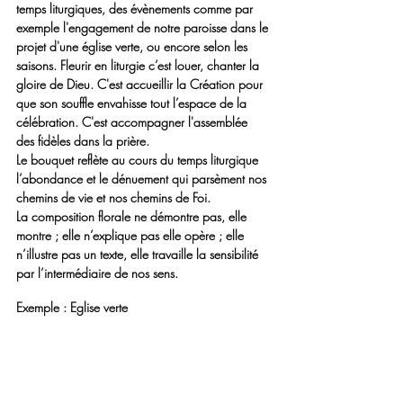
temps liturgiques, des évènements comme par 
exemple l'engagement de notre paroisse dans le 
projet d'une église verte, ou encore selon les 
saisons. 
Fleurir en liturgie
 c’est louer, chanter la 
gloire de Dieu. C'est 
accueillir la Création pour 
que son souffle envahisse tout l’espace de la 
célébration. C'est accompagner l'assemblée 
des fidèles dans la prière.
Le bouquet reflète au cours du temps liturgique 
l’abondance et le dénuement qui parsèment nos 
chemins de vie et nos chemins de Foi.
La composition florale ne démontre pas, elle 
montre ; elle n’explique pas elle opère ; elle 
n’illustre pas un texte, elle travaille la sensibilité 
par l’intermédiaire de nos sens.
Exemple : Eglise verte