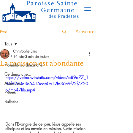
Paroisse Sainte
Germaine
des Pradettes
Post
S'inscrire
Tous
Christophe Emo
Tous
14 juin
3 min de lecture
La moisson est abondante
Homélie du dimanche
Ce dimanche...
https://video.wixstatic.com/video/a89a77_1
Actualités
84f92a0a3d5415eab0c12fd36e9f22f/720
p/mp4/file.mp4
Prières
Bulletins
Dans l'Evangile de ce jour, Jésus appelle ses 
disciples et les envoie en mission. Cette mission 