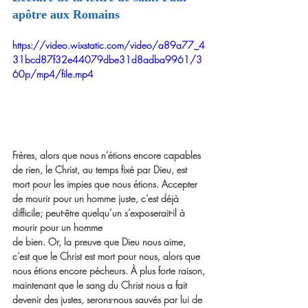
apôtre aux Romains
https://video.wixstatic.com/video/a89a77_4
31bcd87f32e44079dbe31d8adba9961/3
60p/mp4/file.mp4
Frères, alors que nous n’étions encore capables 
de rien, le Christ, au temps fixé par Dieu, est 
mort pour les impies que nous étions. Accepter 
de mourir pour un homme juste, c’est déjà 
difficile; peut-être quelqu’un s’exposerait-il à 
mourir pour un homme
de bien. Or, la preuve que Dieu nous aime, 
c’est que le Christ est mort pour nous, alors que 
nous étions encore pécheurs. À plus forte raison, 
maintenant que le sang du Christ nous a fait 
devenir des justes, serons-nous sauvés par lui de 