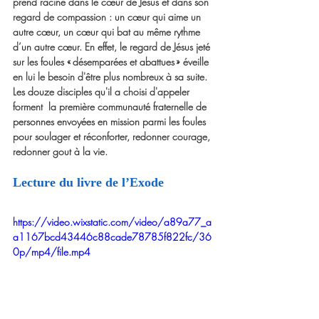
prend racine dans le cœur de Jésus et dans son 
regard de compassion : un cœur qui aime un 
autre cœur, un cœur qui bat au même rythme 
d’un autre cœur. E
n effet, le regard de Jésus jeté 
sur les foules « désemparées et abattues » éveille 
en lui le besoin d'être plus nombreux à sa suite. 
Les douze disciples qu'il a choisi d'appeler 
forment  la première communauté fraternelle de 
personnes envoyées en mission parmi les foules 
pour soulager et réconforter, redonner courage, 
redonner gout à la vie. 
Lecture du livre de l’Exode
https://video.wixstatic.com/video/a89a77_a
a1167bcd43446c88cade78785f822fc/36
0p/mp4/file.mp4