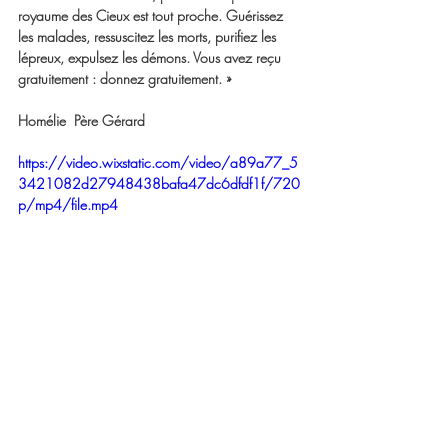
royaume des Cieux est tout proche. Guérissez 
les malades, ressuscitez les morts, purifiez les 
lépreux, expulsez les démons. Vous avez reçu 
gratuitement : donnez gratuitement. »
Homélie  Père Gérard
https://video.wixstatic.com/video/a89a77_5
3421082d27948438bafa47dc6dfdf1f/720
p/mp4/file.mp4