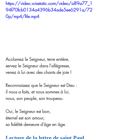
https://video.wixstatic.com/video/a89a77_1
94f70fcb0134a4396b34ade5ee6291a/72
0p/mp4/file.mp4
Acclamez le Seigneur, terre entière,
servez le Seigneur dans l’allégresse,
venez à lui avec des chants de joie ! 
Reconnaissez que le Seigneur est Dieu :
il nous a faits, et nous sommes à lui,
nous, son peuple, son troupeau.
Oui, le Seigneur est bon,
éternel est son amour,
sa fidélité demeure d’âge en âge. 
Lecture de la lettre de saint Paul 