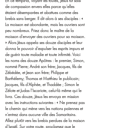
En ce temps-là, voyant les foules, Jésus fut saisi 
de compassion envers elles parce qu’elles 
étaient désemparées et abattues comme des 
brebis sans berger. Il dit alors à ses disciples : « 
La moisson est abondante, mais les ouvriers sont 
peu nombreux. Priez donc le maître de la 
moisson d’envoyer des ouvriers pour sa moisson. 
» Alors Jésus appela ses douze disciples et leur 
donna le pouvoir d’expulser les esprits impurs et 
de guérir toute maladie et toute infirmité. Voici 
les noms des douze Apôtres : le premier, Simon, 
nommé Pierre; André son frère; Jacques, fils de 
Zébédée, et Jean son frère; Philippe et 
Barthélemy; Thomas et Matthieu le publicain; 
Jacques, fils d’Alphée, et Thaddée ; Simon le 
Zélote et Judas l’Iscariote, celui-là même qui le 
livra. Ces douze, Jésus les envoya en mission 
avec les instructions suivantes : « Ne prenez pas 
le chemin qui mène vers les nations païennes et 
n’entrez dans aucune ville des Samaritains. 
Allez plutôt vers les brebis perdues de la maison 
d’Israël. Sur votre route, proclamez que le 