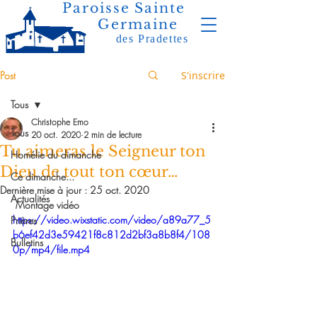
Paroisse Sainte
Germaine
des Pradettes
Post
S'inscrire
Tous
Christophe Emo
Tous
20 oct. 2020
2 min de lecture
Tu aimeras le Seigneur ton
Homélie du dimanche
Dieu de tout ton cœur…
Ce dimanche...
Dernière mise à jour :
25 oct. 2020
Actualités
Montage vidéo 
https://video.wixstatic.com/video/a89a77_5
Prières
b6ef42d3e59421f8c812d2bf3a8b8f4/108
Bulletins
0p/mp4/file.mp4