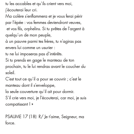
tu les accables et qu’ils crient vers moi,
j’écouterai leur cri.
Ma colère s’enflammera et je vous ferai périr 
par l’épée : vos femmes deviendront veuves,
 et vos fils, orphelins. Si tu prêtes de l’argent à 
quelqu’un de mon peuple,
à un pauvre parmi tes frères, tu n’agiras pas 
envers lui comme un usurier :
tu ne lui imposeras pas d’intérêts.
Si tu prends en gage le manteau de ton 
prochain, tu le lui rendras avant le coucher du 
soleil.
C’est tout ce qu’il a pour se couvrir ; c’est le 
manteau dont il s’enveloppe,
la seule couverture qu’il ait pour dormir.
S’il crie vers moi, je l’écouterai, car moi, je suis 
compatissant ! »
PSAUME 17 (18)  R/ 
Je t’aime, Seigneur, ma 
force
.