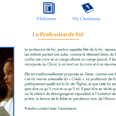
S'Informer
Vie Chrétienne
La Profession de Foi
La profession de foi, parfois appelée fête de la foi, repr
Les enfants portent une aube, comme le vêtement blanc du b
confie une croix et un cierge allumé au cierge pascal. Il le
incorporés au Christ, à sa mort sur la croix et à sa résurre
Elle est traditionnellement proposée en 5ème, comme une é
c’est la remise solennelle du « Credo ». La profession de f
publiquement quelle est la foi de l’Église, et que cette foi 
peut dire ce qu’il croit et ce qu’il vit. Il peut dire en vérité
sur le chemin du témoignage en répondant à l’invitation de 
prière, la lecture de la Bible et, par-dessus tout, de l’Am
Prendre contact avec l’aumônerie.