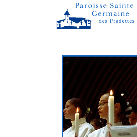
Paroisse Sainte
Germaine
des Pradettes