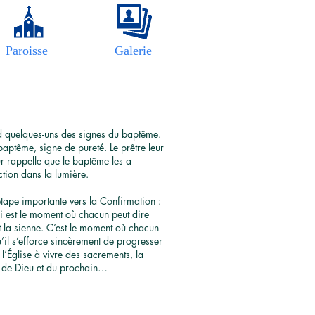
Paroisse
Galerie
end quelques-uns des signes du baptême.
aptême, signe de pureté. Le prêtre leur
ur rappelle que le baptême les a
ction dans la lumière.
tape importante vers la Confirmation :
oi est le moment où chacun peut dire
est la sienne. C’est le moment où chacun
 qu’il s’efforce sincèrement de progresser
l’Église à vivre des sacrements, la
our de Dieu et du prochain…